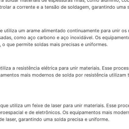
a soldar materiais de espessuras finas, como alumínio, co
olar a corrente e a tensão de soldagem, garantindo uma s
utiliza um arame alimentado continuamente para unir os ma
esadas, como aço carbono e aço inoxidável. Os equipame
, o que permite soldas mais precisas e uniformes.
iliza a resistência elétrica para unir materiais. Esse proce
amentos mais modernos de solda por resistência utilizam t
ue utiliza um feixe de laser para unir materiais. Esse pro
 aeroespacial e de eletrônicos. Os equipamentos mais moder
de laser, garantindo uma solda precisa e uniforme.