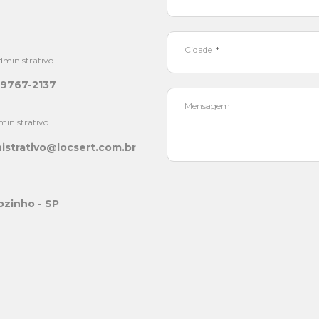
Cidade
dministrativo
9 9767-2137
Mensagem
ministrativo
istrativo@locsert.com.br
ozinho - SP