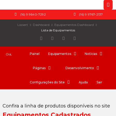
(16) 9 9640-7292
(16) 9 9767-2137
Locsert
Dashboard
Equipamentos Dashboard
Lista de Equipamentos
Painel
Equipamentos
Notícias
Olá,
Páginas
Desenvolvimento
Configurações do Site
Ajuda
Sair
Confira a linha de produtos disponíveis no site
Equipamentos Cadastrados