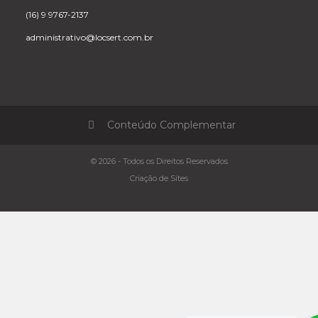
(16) 9 9767-2137
administrativo@locsert.com.br
Conteúdo Complementar
© 2026 - Todos os Direitos Reservados
Criação de Sites
Alugar Alimentador de Arame
Alugar Ferramentas para Solda
Alugar Fonte de Soldagem
Alugar Fonte Multiprocesso
Alugar Inversora de Solda
Locação de Inversora de Solda
Equipamentos para Soldador